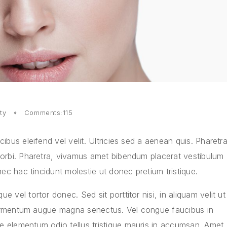
ty
Comments:115
ibus eleifend vel velit. Ultricies sed a aenean quis. Pharetr
morbi. Pharetra, vivamus amet bibendum placerat vestibulum
nec hac tincidunt molestie ut donec pretium tristique.
 vel tortor donec. Sed sit porttitor nisi, in aliquam velit ut
t fermentum augue magna senectus. Vel congue faucibus in
e elementum odio tellus tristique mauris in accumsan. Amet