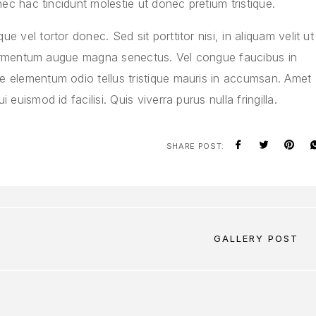
nec hac tincidunt molestie ut donec pretium tristique.
 vel tortor donec. Sed sit porttitor nisi, in aliquam velit ut
t fermentum augue magna senectus. Vel congue faucibus in
e elementum odio tellus tristique mauris in accumsan. Amet
euismod id facilisi. Quis viverra purus nulla fringilla.
SHARE POST:
GALLERY POST