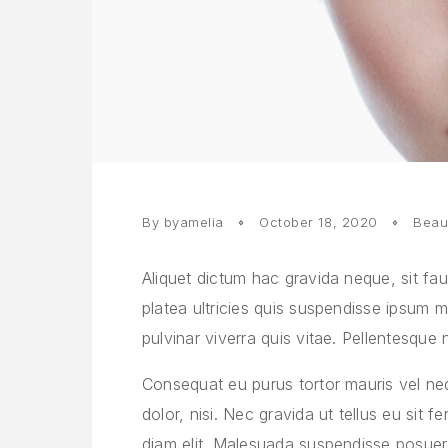
By
byamelia
October 18, 2020
Beau
Aliquet dictum hac gravida neque, sit fauc
platea ultricies quis suspendisse ipsum 
pulvinar viverra quis vitae. Pellentesque 
Consequat eu purus tortor mauris vel neque
dolor, nisi. Nec gravida ut tellus eu si
diam elit. Malesuada suspendisse posuer