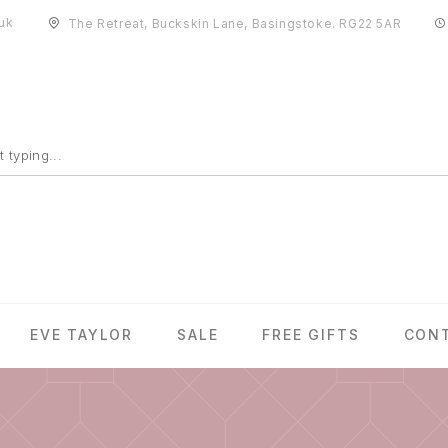
uk
The Retreat, Buckskin Lane, Basingstoke. RG22 5AR
EVE TAYLOR
SALE
FREE GIFTS
CON